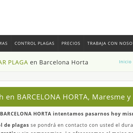
MAS
CONTROL PLAGAS
PRECIOS
TRABAJA CON NOS
AR PLAGA
en Barcelona Horta
Inicio
4 h en BARCELONA HORTA, Maresme y 
n BARCELONA HORTA intentamos pasarnos hoy mismo
ol de plagas
se pondrá en contacto con usted el duran