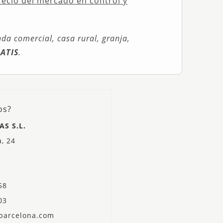
ecio del mercado en control y
nda comercial, casa rural, granja,
RATIS
.
os?
AS S.L.
a, 24
58
03
sbarcelona.com