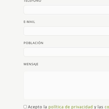
TELÉFONO
E-MAIL
POBLACIÓN
MENSAJE
Acepto la
política de privacidad
y las
co