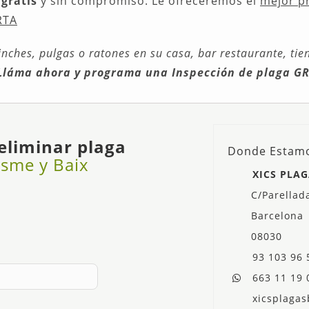
 gratis
y sin compromiso. Le ofreceremos el
mejor pr
RTA
nches, pulgas o ratones en su casa, bar restaurante, tie
Lláma ahora y programa una Inspección de plaga G
eliminar plaga
Donde Estam
sme y Baix
XICS PLAG
C/Parellad
Barcelona
08030
93 103 96 
663 11 19 
xicsplaga