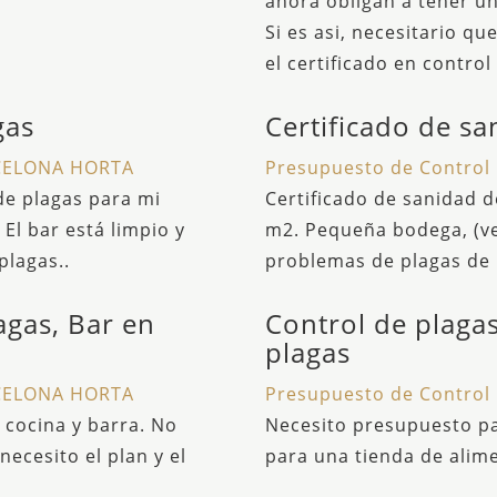
ahora obligan a tener un
Si es asi, necesitario q
el certificado en contro
gas
Certificado de sa
RCELONA HORTA
Presupuesto de Contro
de plagas para mi
Certificado de sanidad d
l bar está limpio y
m2. Pequeña bodega, (ve
plagas..
problemas de plagas de 
agas, Bar en
Control de plagas 
plagas
RCELONA HORTA
Presupuesto de Contro
cocina y barra. No
Necesito presupuesto par
ecesito el plan y el
para una tienda de alim
.